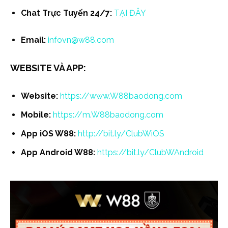
Chat Trực Tuyến 24/7:
TẠI ĐÂY
Email:
infovn@w88.com
WEBSITE VÀ APP:
Website:
https://www.
W88baodong.com
Mobile:
https://m.
W88baodong.com
App iOS W88:
http://bit.ly/ClubWiOS
App Android W88:
https://bit.ly/ClubWAndroid