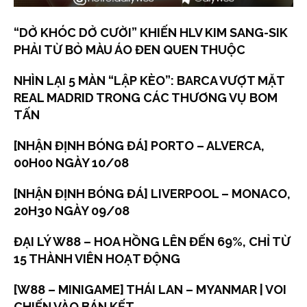
“DỞ KHÓC DỞ CƯỜI” KHIẾN HLV KIM SANG-SIK
PHẢI TỪ BỎ MÀU ÁO ĐEN QUEN THUỘC
NHÌN LẠI 5 MÀN “LẬP KÈO”: BARCA VƯỢT MẶT
REAL MADRID TRONG CÁC THƯƠNG VỤ BOM
TẤN
[NHẬN ĐỊNH BÓNG ĐÁ] PORTO – ALVERCA,
00H00 NGÀY 10/08
[NHẬN ĐỊNH BÓNG ĐÁ] LIVERPOOL – MONACO,
20H30 NGÀY 09/08
ĐẠI LÝ W88 – HOA HỒNG LÊN ĐẾN 69%, CHỈ TỪ
15 THÀNH VIÊN HOẠT ĐỘNG
[W88 – MINIGAME] THÁI LAN – MYANMAR | VOI
CHIẾN VÀO BÁN KẾT