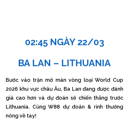
02:45 NGÀY 22/03
BA LAN – LITHUANIA
Bước vào trận mở màn vòng loại World Cup
2026 khu vực châu Âu, Ba Lan đang được đánh
giá cao hơn và dự đoán sẽ chiến thắng trước
Lithuania.
Cùng W88 dự đoán & rinh thưởng
nóng về tay!