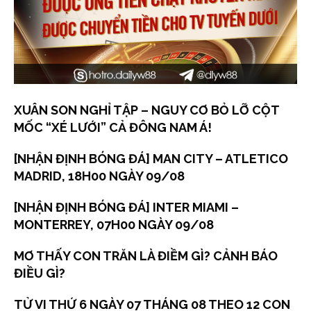
XUÂN SON NGHỈ TẬP – NGUY CƠ BỎ LỠ CỘT
MỐC “XÉ LƯỚI” CẢ ĐÔNG NAM Á!
[NHẬN ĐỊNH BÓNG ĐÁ] MAN CITY – ATLETICO
MADRID, 18H00 NGÀY 09/08
[NHẬN ĐỊNH BÓNG ĐÁ] INTER MIAMI –
MONTERREY, 07H00 NGÀY 09/08
MƠ THẤY CON TRĂN LÀ ĐIỀM GÌ? CẢNH BÁO
ĐIỀU GÌ?
TỬ VI THỨ 6 NGÀY 07 THÁNG 08 THEO 12 CON