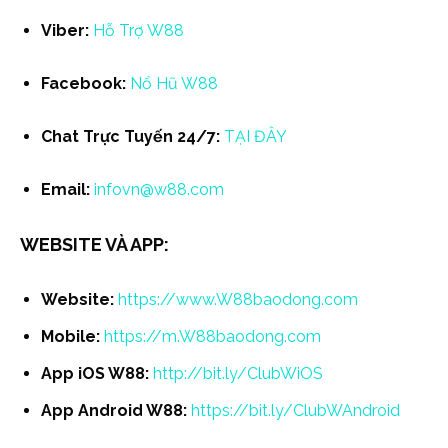
Viber:
Hỗ Trợ W88
Facebook:
Nổ Hũ W88
Chat Trực Tuyến 24/7:
TẠI ĐÂY
Email:
infovn@w88.com
WEBSITE VÀ APP:
Website:
https://www.
W88baodong.com
Mobile:
https://m.
W88baodong.com
App iOS W88:
http://bit.ly/ClubWiOS
App Android W88:
https://bit.ly/ClubWAndroid