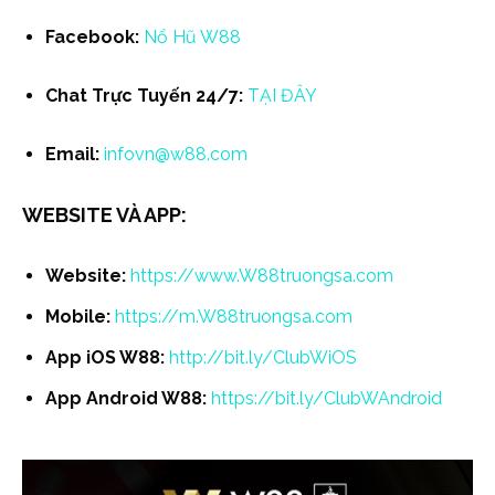
Facebook:
Nổ Hũ W88
Chat Trực Tuyến 24/7:
TẠI ĐÂY
Email:
infovn@w88.com
WEBSITE VÀ APP:
Website:
https://www.W88truongsa.com
Mobile:
https://m.W88truongsa.com
App iOS W88:
http://bit.ly/ClubWiOS
App Android W88:
https://bit.ly/ClubWAndroid