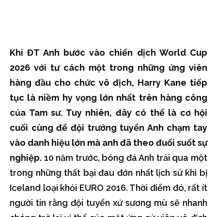
Khi ĐT Anh bước vào chiến dịch World Cup
2026 với tư cách một trong những ứng viên
hàng đầu cho chức vô địch, Harry Kane tiếp
tục là niềm hy vọng lớn nhất trên hàng công
của Tam sư. Tuy nhiên, đây có thể là cơ hội
cuối cùng để đội trưởng tuyển Anh chạm tay
vào danh hiệu lớn mà anh đã theo đuổi suốt sự
nghiệp.
10 năm trước, bóng đá Anh trải qua một
trong những thất bại đau đớn nhất lịch sử khi bị
Iceland loại khỏi EURO 2016. Thời điểm đó, rất ít
người tin rằng đội tuyển xứ sương mù sẽ nhanh