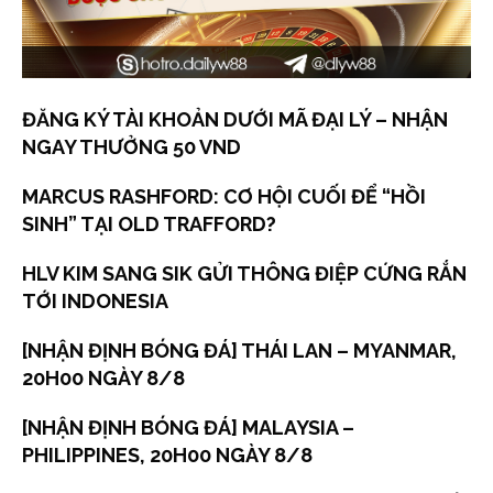
ĐĂNG KÝ TÀI KHOẢN DƯỚI MÃ ĐẠI LÝ – NHẬN
NGAY THƯỞNG 50 VND
MARCUS RASHFORD: CƠ HỘI CUỐI ĐỂ “HỒI
SINH” TẠI OLD TRAFFORD?
HLV KIM SANG SIK GỬI THÔNG ĐIỆP CỨNG RẮN
TỚI INDONESIA
[NHẬN ĐỊNH BÓNG ĐÁ] THÁI LAN – MYANMAR,
20H00 NGÀY 8/8
[NHẬN ĐỊNH BÓNG ĐÁ] MALAYSIA –
PHILIPPINES, 20H00 NGÀY 8/8