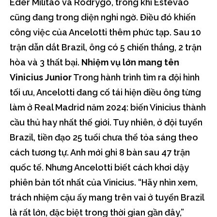
Éder Militão và Rodrygo, trong khi Estêvão
cũng đang trong diện nghi ngờ. Điều đó khiến
công việc của Ancelotti thêm phức tạp. Sau 10
trận dẫn dắt Brazil, ông có 5 chiến thắng, 2 trận
hòa và 3 thất bại.
Nhiệm vụ lớn mang tên
Vinicius Junior
Trong hành trình tìm ra đội hình
tối ưu, Ancelotti đang cố tái hiện điều ông từng
làm ở Real Madrid năm 2024: biến Vinicius thành
cầu thủ hay nhất thế giới. Tuy nhiên, ở đội tuyển
Brazil, tiền đạo 25 tuổi chưa thể tỏa sáng theo
cách tương tự. Anh mới ghi 8 bàn sau 47 trận
quốc tế. Nhưng Ancelotti biết cách khơi dậy
phiên bản tốt nhất của Vinicius. “Hãy nhìn xem,
trách nhiệm cậu ấy mang trên vai ở tuyển Brazil
là rất lớn, đặc biệt trong thời gian gần đây,”