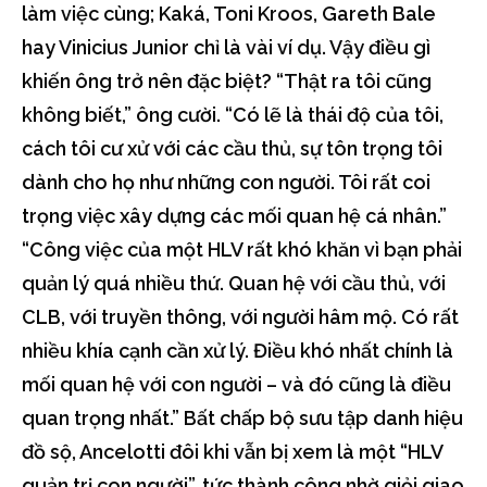
làm việc cùng; Kaká, Toni Kroos, Gareth Bale
hay Vinicius Junior chỉ là vài ví dụ. Vậy điều gì
khiến ông trở nên đặc biệt? “Thật ra tôi cũng
không biết,” ông cười. “Có lẽ là thái độ của tôi,
cách tôi cư xử với các cầu thủ, sự tôn trọng tôi
dành cho họ như những con người. Tôi rất coi
trọng việc xây dựng các mối quan hệ cá nhân.”
“Công việc của một HLV rất khó khăn vì bạn phải
quản lý quá nhiều thứ. Quan hệ với cầu thủ, với
CLB, với truyền thông, với người hâm mộ. Có rất
nhiều khía cạnh cần xử lý. Điều khó nhất chính là
mối quan hệ với con người – và đó cũng là điều
quan trọng nhất.” Bất chấp bộ sưu tập danh hiệu
đồ sộ, Ancelotti đôi khi vẫn bị xem là một “HLV
quản trị con người”, tức thành công nhờ giỏi giao