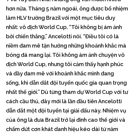
hơn nữa. Tháng 5 năm ngoái, ông được bổ nhiệm
làm HLV trưởng Brazil với một mục tiêu duy
nhất: vô địch World Cup. “Tôi không bị ám ảnh
bởi chiến thắng,” Ancelotti nói. “Điều tôi có là
niềm đam mê tận hưởng những khoảnh khắc mà
bóng đá mang lại. Tôi không ám ảnh chuyện vô
địch World Cup, nhưng tôi cảm thấy hạnh phúc
và đầy đam mê với khoảnh khắc mình đang
sống, khi dẫn dắt đội tuyển quốc gia quan trọng
nhất thế giới.” Dù từng tham dự World Cup với tư
cách cầu thủ, đây mới là lần đầu tiên Ancelotti
dẫn dắt một đội tuyển tại giải đấu này. Nhiệm vụ
của ông là đưa Brazil trở lại đỉnh cao thế giới và
chấm dứt cơn khát danh hiệu kéo dài từ năm