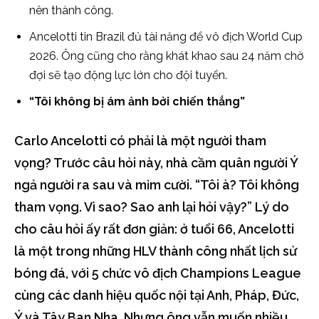
nên thành công.
Ancelotti tin Brazil đủ tài năng để vô địch World Cup
2026. Ông cũng cho rằng khát khao sau 24 năm chờ
đợi sẽ tạo động lực lớn cho đội tuyển.
“Tôi không bị ám ảnh bởi chiến thắng”
Carlo Ancelotti có phải là một người tham
vọng? Trước câu hỏi này, nhà cầm quân người Ý
ngả người ra sau và mỉm cười. “Tôi à? Tôi không
tham vọng. Vì sao? Sao anh lại hỏi vậy?” Lý do
cho câu hỏi ấy rất đơn giản: ở tuổi 66, Ancelotti
là một trong những HLV thành công nhất lịch sử
bóng đá, với 5 chức vô địch Champions League
cùng các danh hiệu quốc nội tại Anh, Pháp, Đức,
Ý và Tây Ban Nha. Nhưng ông vẫn muốn nhiều