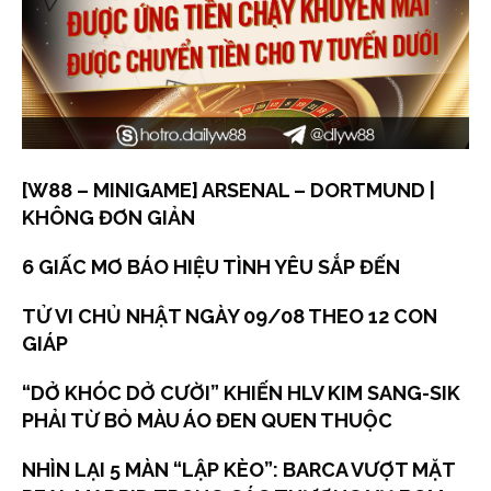
[W88 – MINIGAME] ARSENAL – DORTMUND |
KHÔNG ĐƠN GIẢN
6 GIẤC MƠ BÁO HIỆU TÌNH YÊU SẮP ĐẾN
TỬ VI CHỦ NHẬT NGÀY 09/08 THEO 12 CON
GIÁP
“DỞ KHÓC DỞ CƯỜI” KHIẾN HLV KIM SANG-SIK
PHẢI TỪ BỎ MÀU ÁO ĐEN QUEN THUỘC
NHÌN LẠI 5 MÀN “LẬP KÈO”: BARCA VƯỢT MẶT