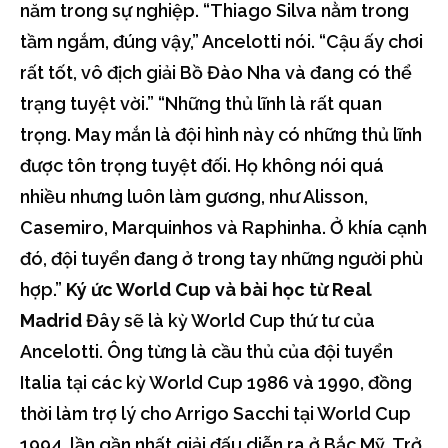
năm trong sự nghiệp. “Thiago Silva nằm trong
tầm ngắm, đúng vậy,” Ancelotti nói. “Cậu ấy chơi
rất tốt, vô địch giải Bồ Đào Nha và đang có thể
trạng tuyệt vời.” “Những thủ lĩnh là rất quan
trọng. May mắn là đội hình này có những thủ lĩnh
được tôn trọng tuyệt đối. Họ không nói quá
nhiều nhưng luôn làm gương, như Alisson,
Casemiro, Marquinhos và Raphinha. Ở khía cạnh
đó, đội tuyển đang ở trong tay những người phù
hợp.”
Ký ức World Cup và bài học từ Real
Madrid
Đây sẽ là kỳ World Cup thứ tư của
Ancelotti. Ông từng là cầu thủ của đội tuyển
Italia tại các kỳ World Cup 1986 và 1990, đồng
thời làm trợ lý cho Arrigo Sacchi tại World Cup
1994, lần gần nhất giải đấu diễn ra ở Bắc Mỹ. Trở