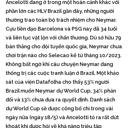
Ancelotti đang ở trong một hoàn cảnh khác với
phần lớn các HLV Brazil gần đây, những người
thường trao toàn bộ trách nhiệm cho Neymar.
Cựu tiền đạo Barcelona và PSG nay đã 34 tuổi
và liên tục vật lộn với chấn thương. Dù sở hữu 79
bàn thắng cho đội tuyển quốc gia, Neymar chưa
chơi trận nào cho Selecao kể từ tháng 10/2023.
Không bất ngờ khi câu chuyện Neymar đang
thống trị các cuộc tranh luận ở Brazil. Một khảo
sát của viện Datafolha cho thấy 53% người
Brazil muốn Neymar dự World Cup, 34% phản
đối và 13% chưa đưa ra quyết định. Danh sách
dự World Cup sẽ được công bố chỉ trong vài
ngày nữa (ngày 18/5) và Ancelotti tỏ ra rất dứt
khoát khi được hỏi về khả năng triệu tập