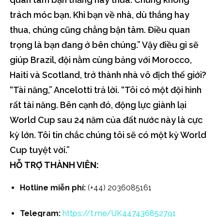
trách móc bạn. Khi bạn về nhà, dù thắng hay
thua, chúng cũng chẳng bận tâm. Điều quan
trọng là bạn đang ở bên chúng.” Vậy điều gì sẽ
giúp Brazil, đội nằm cùng bảng với Morocco,
Haiti và Scotland, trở thành nhà vô địch thế giới?
“Tài năng,” Ancelotti trả lời. “Tôi có một đội hình
rất tài năng. Bên cạnh đó, động lực giành lại
World Cup sau 24 năm của đất nước này là cực
kỳ lớn. Tôi tin chắc chúng tôi sẽ có một kỳ World
Cup tuyệt vời.”
HỖ TRỢ THÀNH VIÊN:
Hotline miễn phí:
(+44) 2036085161
Telegram:
https://t.me/UK447436852791