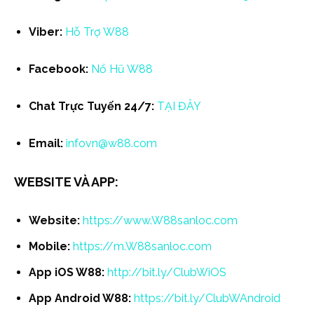
Viber:
Hỗ Trợ W88
Facebook:
Nổ Hũ W88
Chat Trực Tuyến 24/7:
TẠI ĐÂY
Email:
infovn@w88.com
WEBSITE VÀ APP:
Website:
https://www.W88sanloc.com
Mobile:
https://m.W88sanloc.com
App iOS W88:
http://bit.ly/ClubWiOS
App Android W88:
https://bit.ly/ClubWAndroid