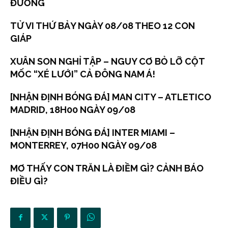
ĐƯỜNG
TỬ VI THỨ BẢY NGÀY 08/08 THEO 12 CON
GIÁP
XUÂN SON NGHỈ TẬP – NGUY CƠ BỎ LỠ CỘT
MỐC “XÉ LƯỚI” CẢ ĐÔNG NAM Á!
[NHẬN ĐỊNH BÓNG ĐÁ] MAN CITY – ATLETICO
MADRID, 18H00 NGÀY 09/08
[NHẬN ĐỊNH BÓNG ĐÁ] INTER MIAMI –
MONTERREY, 07H00 NGÀY 09/08
MƠ THẤY CON TRĂN LÀ ĐIỀM GÌ? CẢNH BÁO
ĐIỀU GÌ?