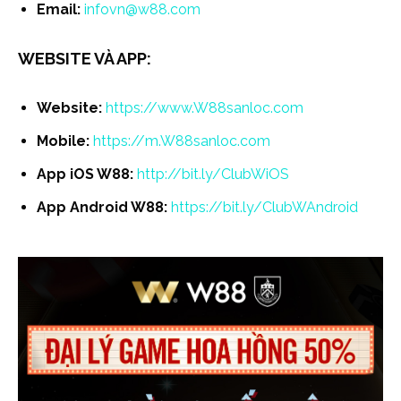
Email:
infovn@w88.com
WEBSITE VÀ APP:
Website:
https://www.W88sanloc.com
Mobile:
https://m.W88sanloc.com
App iOS W88:
http://bit.ly/ClubWiOS
App Android W88:
https://bit.ly/ClubWAndroid